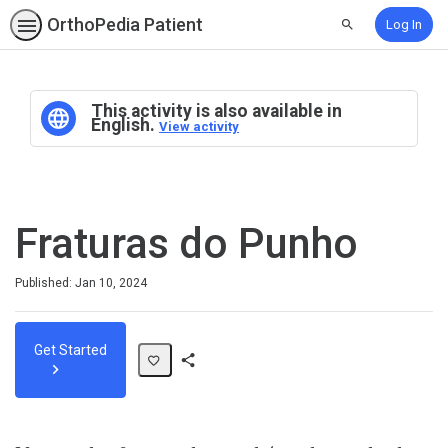
OrthoPedia Patient
Log In
Search
This activity is also available in
English.
View activity
Fraturas do Punho
Published: Jan 10, 2024
Get Started
Share
Path